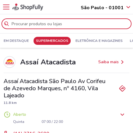
São Paulo - 01001
EM DESTAQUE
SUPERMERCADOS
ELETRÔNICA E MAGAZINES
L
Assaí Atacadista
Saiba mais
Assaí Atacadista São Paulo Av Corifeu
de Azevedo Marques, nº 4160, Vila
Lajeado
11.8 km
Aberto
Segunda
Terça
Quarta
07:00 / 22:00
07:00 / 22:00
07:00 / 22:00
Quinta
07:00 / 22:00
Sexta
Sábado
Domingo
07:00 / 22:00
07:00 / 22:00
07:00 / 22:00