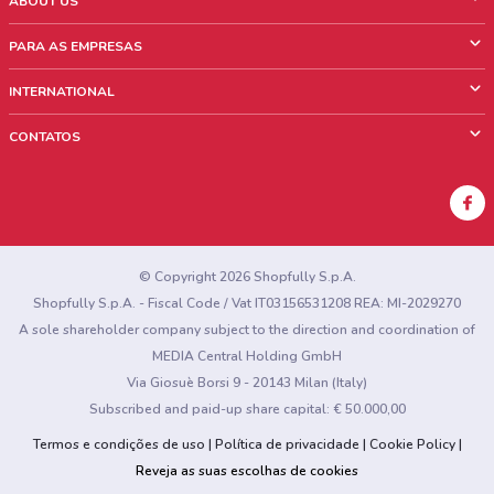
ABOUT US
O que é ShopFully
PARA AS EMPRESAS
Quem Somos
O que fazemos?
INTERNATIONAL
News & Media
Informações comerciais
Italy
CONTATOS
Trabalhe conosco
Mexico
Sinalização sobre pontos de venda
France
Sinalização sobre encartes
Australia
Encontrou algum problema no site ou no aplicativo?
New Zealand
© Copyright 2026 Shopfully S.p.A.
Shopfully S.p.A. - Fiscal Code / Vat IT03156531208 REA: MI-2029270
A sole shareholder company subject to the direction and coordination of
MEDIA Central Holding GmbH
Via Giosuè Borsi 9 - 20143 Milan (Italy)
Subscribed and paid-up share capital: € 50.000,00
Termos e condições de uso
Política de privacidade
Cookie Policy
Reveja as suas escolhas de cookies