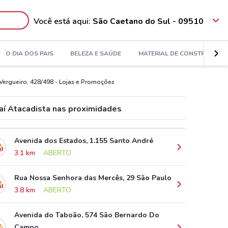
Você está aqui:
São Caetano do Sul - 09510
O DIA DOS PAIS
BELEZA E SAÚDE
MATERIAL DE CONSTRUÇÃO
Vergueiro, 428/498 - Lojas e Promoções
aí Atacadista nas proximidades
Avenida dos Estados, 1.155 Santo André
3.1 km
ABERTO
Rua Nossa Senhora das Mercês, 29 São Paulo
3.8 km
ABERTO
Avenida do Taboão, 574 São Bernardo Do
Campo