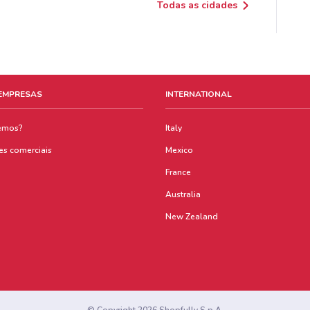
Todas as cidades
 EMPRESAS
INTERNATIONAL
emos?
Italy
es comerciais
Mexico
France
Australia
New Zealand
© Copyright 2026 Shopfully S.p.A.