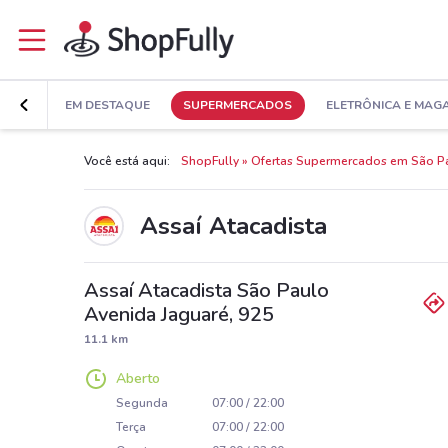
EM DESTAQUE
SUPERMERCADOS
ELETRÔNICA E MAG
Você está aqui:
ShopFully
Ofertas Supermercados em São P
Assaí Atacadista
Assaí Atacadista São Paulo
Avenida Jaguaré, 925
11.1 km
Aberto
Segunda
07:00 / 22:00
Terça
07:00 / 22:00