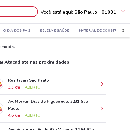
Você está aqui:
São Paulo - 01001
O DIA DOS PAIS
BELEZA E SAÚDE
MATERIAL DE CONSTRUÇÃO
Promoções
aí Atacadista nas proximidades
Rua Javari São Paulo
3.3 km
ABERTO
Av. Morvan Dias de Figueiredo, 3231 São
Paulo
4.6 km
ABERTO
Avenida Marquês de São Vicente, 1.354 São