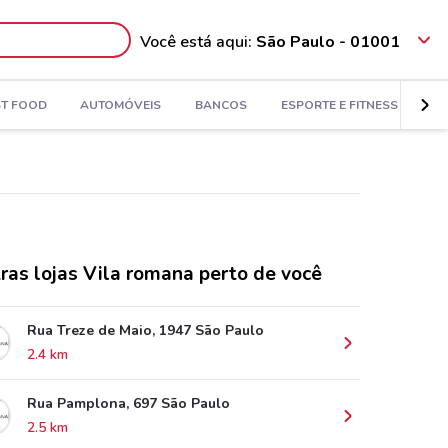
Você está aqui:
São Paulo - 01001
ST FOOD
AUTOMÓVEIS
BANCOS
ESPORTE E FITNESS
VI
ras lojas Vila romana perto de você
Rua Treze de Maio, 1947 São Paulo
2.4 km
Rua Pamplona, 697 São Paulo
2.5 km