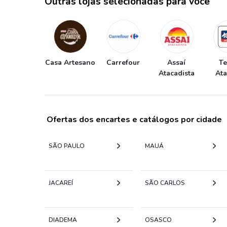
Outras lojas selecionadas para você
Casa Artesano
Carrefour
Assaí
T
Atacadista
At
Ofertas dos encartes e catálogos por cidade
SÃO PAULO
MAUÁ
JACAREÍ
SÃO CARLOS
DIADEMA
OSASCO