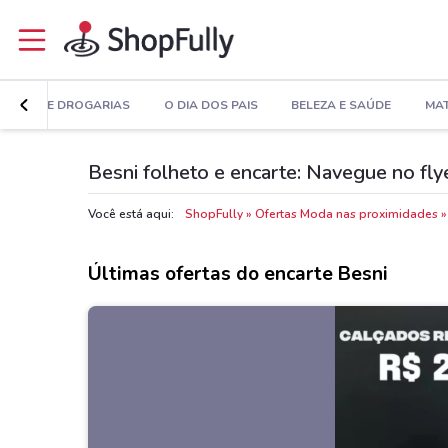
MÁCIAS E DROGARIAS
O DIA DOS PAIS
BELEZA E SAÚDE
MAT
Besni folheto e encarte: Navegue no fly
Você está aqui:
ShopFully
Ofertas Moda nas proximidades
Últimas ofertas do encarte Besni