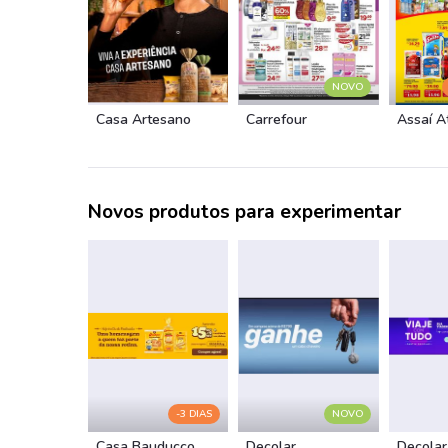
NOVO
Casa Artesano
Carrefour
Assaí A
Novos produtos para experimentar
-3 DIAS
NOVO
Casa Bauducco
Decolar
Decolar