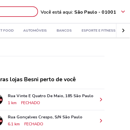
Você está aqui:
São Paulo - 01001
ST FOOD
AUTOMÓVEIS
BANCOS
ESPORTE E FITNESS
VI
ras lojas Besni perto de você
Rua Vinte E Quatro De Maio, 185 São Paulo
1 km
FECHADO
Rua Gonçalves Crespo, S/N São Paulo
6.1 km
FECHADO