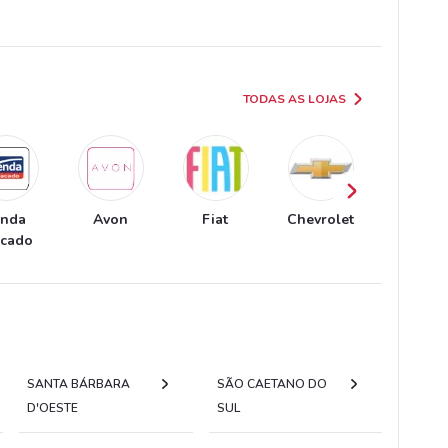
TODAS AS LOJAS
enda
Avon
Fiat
Chevrolet
Extra
acado
SANTA BÁRBARA
SÃO CAETANO DO
D'OESTE
SUL