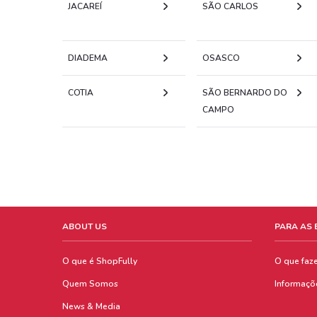
JACAREÍ
SÃO CARLOS
DIADEMA
OSASCO
COTIA
SÃO BERNARDO DO
CAMPO
ABOUT US
PARA AS
O que é ShopFully
O que faz
Quem Somos
Informaçõ
News & Media