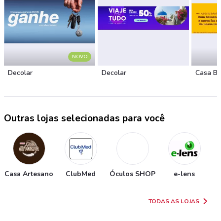
NOVO
Decolar
Decolar
Casa B
Outras lojas selecionadas para você
Casa Artesano
ClubMed
Óculos SHOP
e-lens
TODAS AS LOJAS