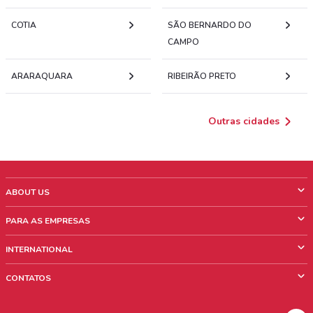
COTIA
SÃO BERNARDO DO
CAMPO
ARARAQUARA
RIBEIRÃO PRETO
Outras cidades
ABOUT US
O que é ShopFully
PARA AS EMPRESAS
Quem Somos
O que fazemos?
INTERNATIONAL
News & Media
Informações comerciais
Italy
CONTATOS
Trabalhe conosco
Mexico
Sinalização sobre pontos de venda