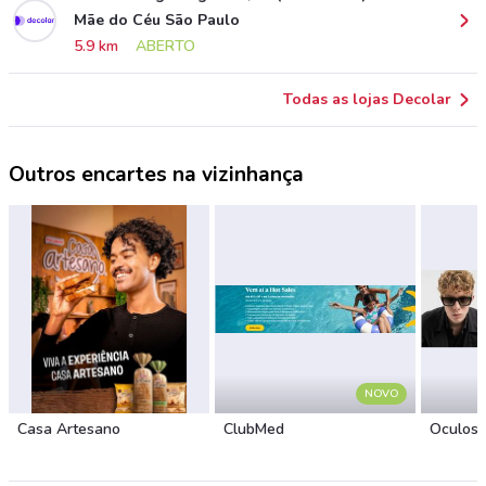
Mãe do Céu São Paulo
5.9 km
ABERTO
Todas as lojas Decolar
Outros encartes na vizinhança
NOVO
Casa Artesano
ClubMed
Óculos