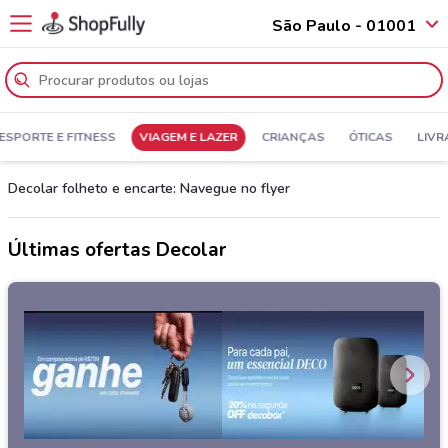
São Paulo - 01001
ESPORTE E FITNESS
VIAGEM E LAZER
CRIANÇAS
ÓTICAS
LIVR
Decolar folheto e encarte: Navegue no flyer
Últimas ofertas Decolar