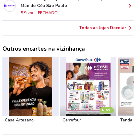
Mãe do Céu São Paulo
5.9 km
FECHADO
Todas as lojas Decolar
Outros encartes na vizinhança
NOVO
Casa Artesano
Carrefour
Tenda 