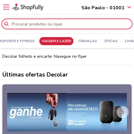
São Paulo - 01001
ESPORTE E FITNESS
VIAGEM E LAZER
CRIANÇAS
ÓTICAS
LIVR
Decolar folheto e encarte: Navegue no flyer
Últimas ofertas Decolar