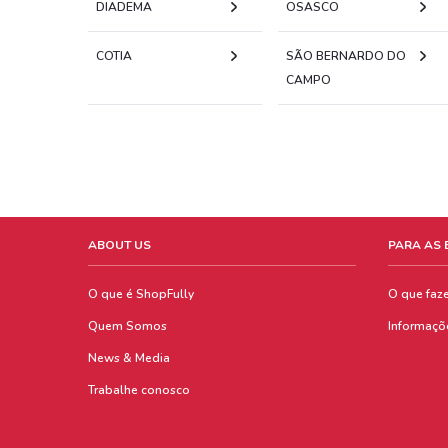
DIADEMA
OSASCO
COTIA
SÃO BERNARDO DO
CAMPO
ABOUT US
PARA AS
O que é ShopFully
O que faz
Quem Somos
Informaçõ
News & Media
Trabalhe conosco