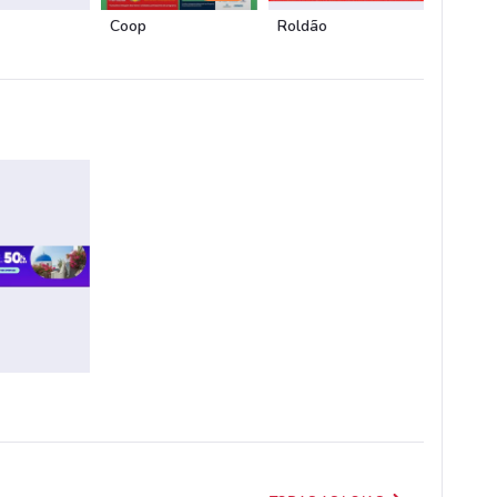
Coop
Roldão
Cooper