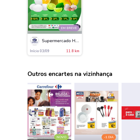
EM BREVE
Supermercado Higas
Início 03/09
11.8 km
Outros encartes na vizinhança
NOVO
-1 DIA