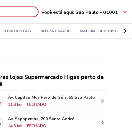
Você está aqui:
São Paulo - 01001
O DIA DOS PAIS
BELEZA E SAÚDE
MATERIAL DE CONSTRUÇÃO
ras lojas Supermercado Higas perto de
ê
Av. Capitão Mor Pero de Góis, 59 São Paulo
11.8 km
FECHADO
Av. Sapopemba, 700 Santo André
14.3 km
FECHADO