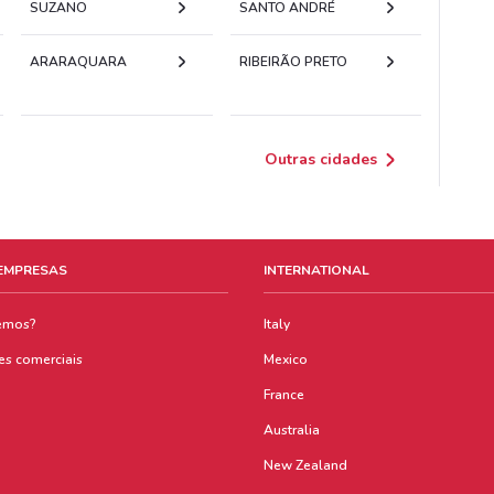
SUZANO
SANTO ANDRÉ
ARARAQUARA
RIBEIRÃO PRETO
Outras cidades
 EMPRESAS
INTERNATIONAL
emos?
Italy
es comerciais
Mexico
France
Australia
New Zealand