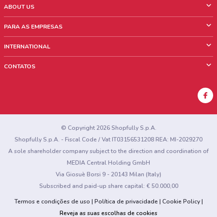
ABOUT US
O que é ShopFully
PARA AS EMPRESAS
Quem Somos
O que fazemos?
INTERNATIONAL
News & Media
Informações comerciais
Italy
CONTATOS
Trabalhe conosco
Mexico
Sinalização sobre pontos de venda
France
Sinalização sobre encartes
Australia
Encontrou algum problema no site ou no aplicativo?
New Zealand
© Copyright 2026 Shopfully S.p.A.
Shopfully S.p.A. - Fiscal Code / Vat IT03156531208 REA: MI-2029270
A sole shareholder company subject to the direction and coordination of
MEDIA Central Holding GmbH
Via Giosuè Borsi 9 - 20143 Milan (Italy)
Subscribed and paid-up share capital: € 50.000,00
Termos e condições de uso
Política de privacidade
Cookie Policy
Reveja as suas escolhas de cookies