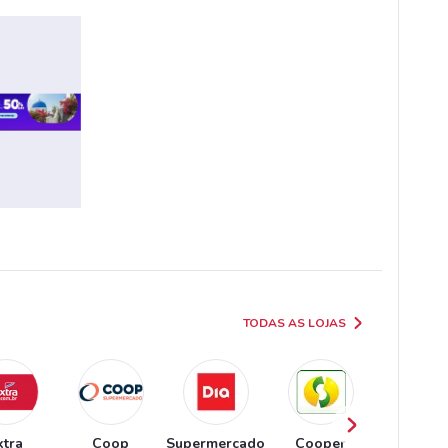
TODAS AS LOJAS
xtra
Coop
Supermercado
Cooper
Comerci