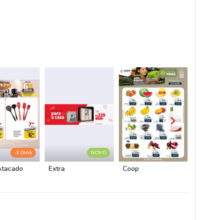
-3 DIAS
NOVO
Atacado
Extra
Coop
Superm