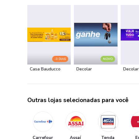
-3 DIAS
NOVO
Casa Bauducco
Decolar
Decolar
Outras lojas selecionadas para você
Carrefour
Assaí
Tenda
E