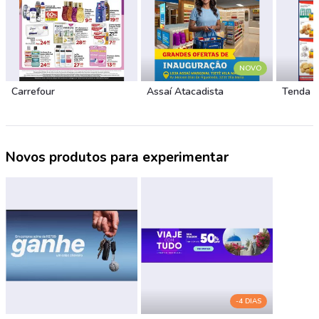
NOVO
Carrefour
Assaí Atacadista
Tenda 
Novos produtos para experimentar
-4 DIAS