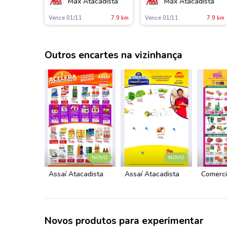
Max Atacadista
Max Atacadista
Vence 01/11
7.9 km
Vence 01/11
7.9 km
Outros encartes na vizinhança
NOVO
NOVO
Assaí Atacadista
Assaí Atacadista
Novos produtos para experimentar