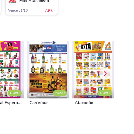
Max Atacadista
Vence 01/10
7.9 km
NOVO
NOVO
NOVO
Comercial Esperança
Carrefour
Atacadão
Atacad