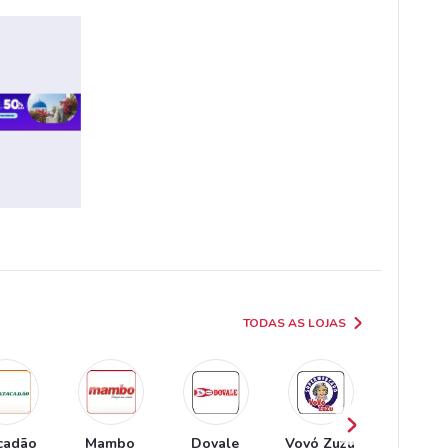
TODAS AS LOJAS
cadão
Mambo
Dovale
Vovó Zuzu
Shibat