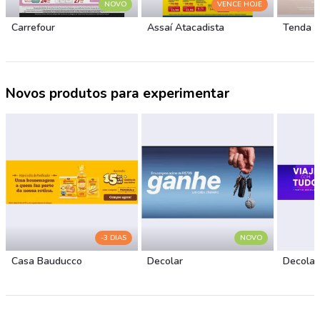
NOVO
VENCE HOJE
Carrefour
Assaí Atacadista
Tenda 
Novos produtos para experimentar
-3 DIAS
NOVO
Casa Bauducco
Decolar
Decolar