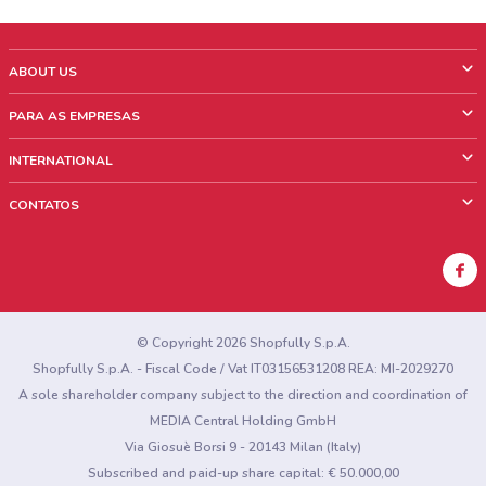
ABOUT US
O que é ShopFully
PARA AS EMPRESAS
Quem Somos
O que fazemos?
INTERNATIONAL
News & Media
Informações comerciais
Italy
CONTATOS
Trabalhe conosco
Mexico
Sinalização sobre pontos de venda
France
Sinalização sobre encartes
Australia
Encontrou algum problema no site ou no aplicativo?
New Zealand
© Copyright 2026 Shopfully S.p.A.
Shopfully S.p.A. - Fiscal Code / Vat IT03156531208 REA: MI-2029270
A sole shareholder company subject to the direction and coordination of
MEDIA Central Holding GmbH
Via Giosuè Borsi 9 - 20143 Milan (Italy)
Subscribed and paid-up share capital: € 50.000,00