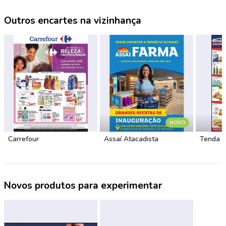
Outros encartes na vizinhança
NOVO
Carrefour
Assaí Atacadista
Tenda 
Novos produtos para experimentar