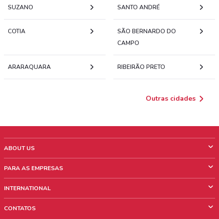
SUZANO
SANTO ANDRÉ
COTIA
SÃO BERNARDO DO
CAMPO
ARARAQUARA
RIBEIRÃO PRETO
Outras cidades
ABOUT US
O que é ShopFully
PARA AS EMPRESAS
Quem Somos
O que fazemos?
INTERNATIONAL
News & Media
Informações comerciais
Italy
CONTATOS
Trabalhe conosco