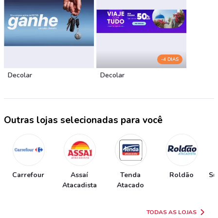
-4 DIAS
Decolar
Decolar
Outras lojas selecionadas para você
Carrefour
Assaí
Tenda
Roldão
Su
Atacadista
Atacado
TODAS AS LOJAS