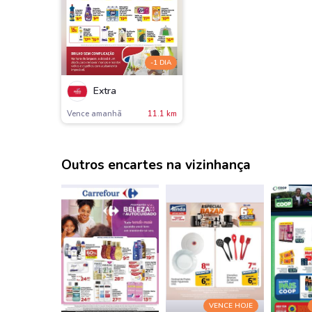
-1 DIA
Extra
Vence amanh
11.1 km
Outros encartes na vizinhança
VENCE HOJE