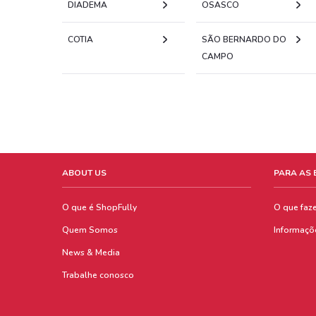
DIADEMA
OSASCO
COTIA
SÃO BERNARDO DO
CAMPO
ABOUT US
PARA AS
O que é ShopFully
O que faz
Quem Somos
Informaçõ
News & Media
Trabalhe conosco