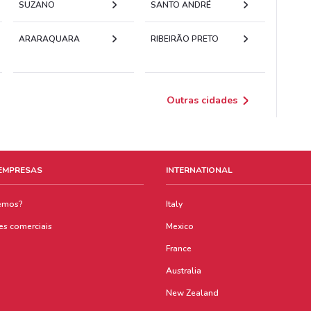
SUZANO
SANTO ANDRÉ
ARARAQUARA
RIBEIRÃO PRETO
Outras cidades
 EMPRESAS
INTERNATIONAL
emos?
Italy
es comerciais
Mexico
France
Australia
New Zealand