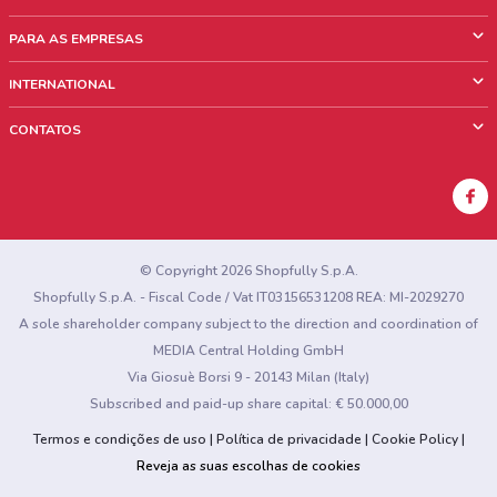
O que é ShopFully
PARA AS EMPRESAS
Quem Somos
O que fazemos?
INTERNATIONAL
News & Media
Informações comerciais
Italy
CONTATOS
Trabalhe conosco
Mexico
Sinalização sobre pontos de venda
France
Sinalização sobre encartes
Australia
Encontrou algum problema no site ou no aplicativo?
New Zealand
© Copyright 2026 Shopfully S.p.A.
Shopfully S.p.A. - Fiscal Code / Vat IT03156531208 REA: MI-2029270
A sole shareholder company subject to the direction and coordination of
MEDIA Central Holding GmbH
Via Giosuè Borsi 9 - 20143 Milan (Italy)
Subscribed and paid-up share capital: € 50.000,00
Termos e condições de uso
Política de privacidade
Cookie Policy
Reveja as suas escolhas de cookies