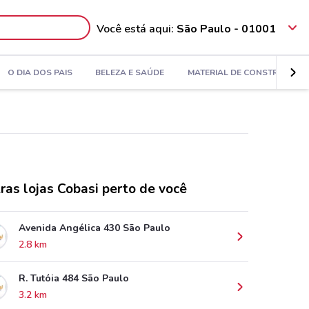
Você está aqui:
São Paulo - 01001
O DIA DOS PAIS
BELEZA E SAÚDE
MATERIAL DE CONSTRUÇÃO
ras lojas Cobasi perto de você
Avenida Angélica 430 São Paulo
2.8 km
R. Tutóia 484 São Paulo
3.2 km