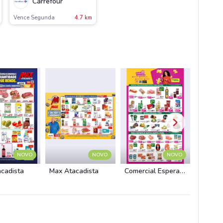
Carrefour
Vence Segunda
4.7 km
NOVO
NOVO
NOVO
cadista
Max Atacadista
Comercial Esperança