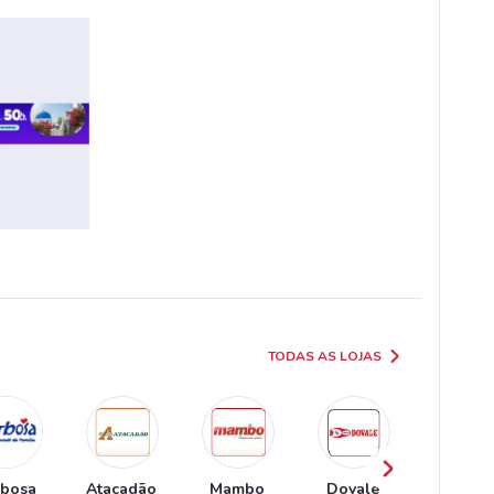
TODAS AS LOJAS
rbosa
Atacadão
Mambo
Dovale
Vovó Zu