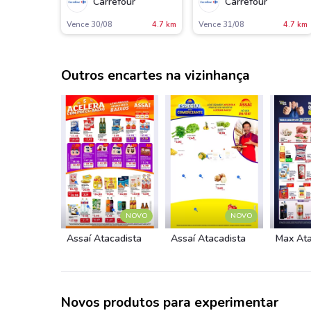
Carrefour
Carrefour
Vence 30/08
4.7 km
Vence 31/08
4.7 km
Outros encartes na vizinhança
NOVO
NOVO
Assaí Atacadista
Assaí Atacadista
Max Ata
Novos produtos para experimentar