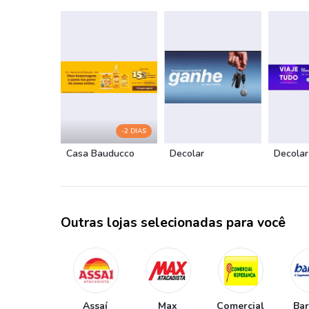
-2 DIAS
Casa Bauducco
Decolar
Decolar
Outras lojas selecionadas para você
Assaí
Max
Comercial
Ba