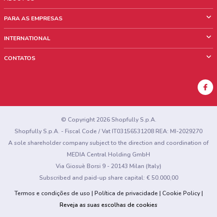
O que é ShopFully
PARA AS EMPRESAS
Quem Somos
O que fazemos?
INTERNATIONAL
News & Media
Informações comerciais
Italy
CONTATOS
Trabalhe conosco
Mexico
Sinalização sobre pontos de venda
France
Sinalização sobre encartes
Australia
Encontrou algum problema no site ou no aplicativo?
New Zealand
© Copyright 2026 Shopfully S.p.A.
Shopfully S.p.A. - Fiscal Code / Vat IT03156531208 REA: MI-2029270
A sole shareholder company subject to the direction and coordination of
MEDIA Central Holding GmbH
Via Giosuè Borsi 9 - 20143 Milan (Italy)
Subscribed and paid-up share capital: € 50.000,00
Termos e condições de uso
Política de privacidade
Cookie Policy
Reveja as suas escolhas de cookies