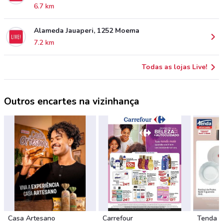
6.7 km
Alameda Jauaperi, 1252 Moema
7.2 km
Todas as lojas Live!
Outros encartes na vizinhança
Casa Artesano
Carrefour
Tenda 