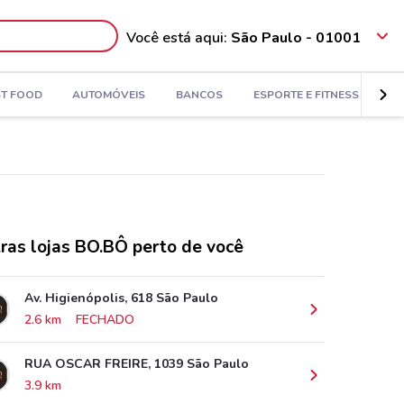
Você está aqui:
São Paulo - 01001
ST FOOD
AUTOMÓVEIS
BANCOS
ESPORTE E FITNESS
VI
ras lojas BO.BÔ perto de você
Av. Higienópolis, 618 São Paulo
2.6 km
FECHADO
RUA OSCAR FREIRE, 1039 São Paulo
3.9 km