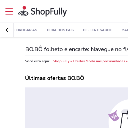
MÁCIAS E DROGARIAS
O DIA DOS PAIS
BELEZA E SAÚDE
MAT
BO.BÔ folheto e encarte: Navegue no fl
Você está aqui:
ShopFully
Ofertas Moda nas proximidades
Últimas ofertas BO.BÔ