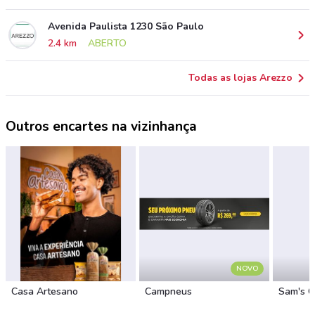
Avenida Paulista 1230 São Paulo
2.4 km
ABERTO
Todas as lojas Arezzo
Outros encartes na vizinhança
NOVO
Casa Artesano
Campneus
Sam's C