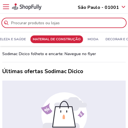
São Paulo - 01001
ELEZA E SAÚDE
MATERIAL DE CONSTRUÇÃO
MODA
DECORAR E 
Sodimac Dicico folheto e encarte: Navegue no flyer
Últimas ofertas Sodimac Dicico