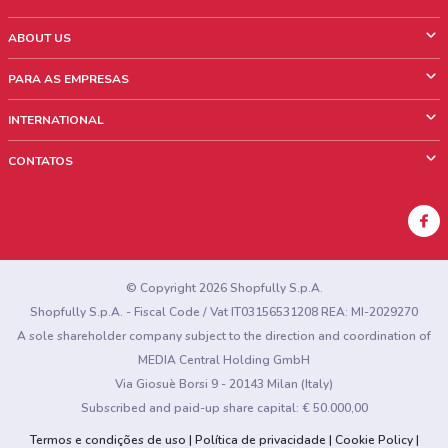
ABOUT US
O que é ShopFully
PARA AS EMPRESAS
Quem Somos
O que fazemos?
INTERNATIONAL
News & Media
Informações comerciais
Italy
CONTATOS
Trabalhe conosco
Mexico
Sinalização sobre pontos de venda
France
Sinalização sobre encartes
Australia
Encontrou algum problema no site ou no aplicativo?
New Zealand
© Copyright 2026 Shopfully S.p.A.
Shopfully S.p.A. - Fiscal Code / Vat IT03156531208 REA: MI-2029270
A sole shareholder company subject to the direction and coordination of
MEDIA Central Holding GmbH
Via Giosuè Borsi 9 - 20143 Milan (Italy)
Subscribed and paid-up share capital: € 50.000,00
Termos e condições de uso
Política de privacidade
Cookie Policy