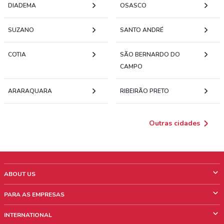
DIADEMA
OSASCO
SUZANO
SANTO ANDRÉ
COTIA
SÃO BERNARDO DO
CAMPO
ARARAQUARA
RIBEIRÃO PRETO
Outras cidades
ABOUT US
O que é ShopFully
PARA AS EMPRESAS
Quem Somos
O que fazemos?
INTERNATIONAL
News & Media