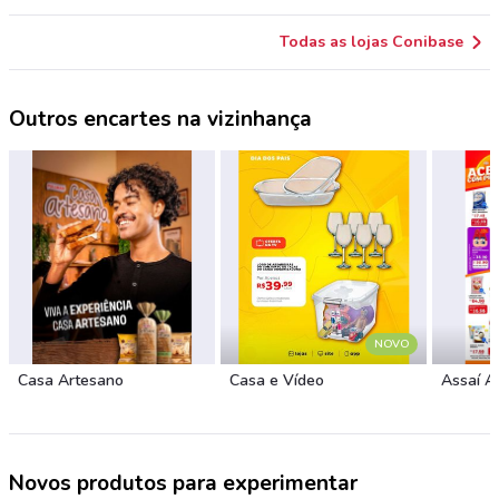
Todas as lojas Conibase
Outros encartes na vizinhança
NOVO
Casa Artesano
Casa e Vídeo
Assaí A
Novos produtos para experimentar