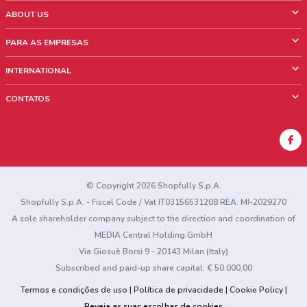
ABOUT US
O que é ShopFully
PARA AS EMPRESAS
Quem Somos
O que fazemos?
INTERNATIONAL
News & Media
Informações comerciais
Italy
CONTATOS
Trabalhe conosco
Mexico
Sinalização sobre pontos de venda
France
Sinalização sobre encartes
Australia
Encontrou algum problema no site ou no aplicativo?
New Zealand
© Copyright 2026 Shopfully S.p.A.
Shopfully S.p.A. - Fiscal Code / Vat IT03156531208 REA: MI-2029270
A sole shareholder company subject to the direction and coordination of
MEDIA Central Holding GmbH
Via Giosuè Borsi 9 - 20143 Milan (Italy)
Subscribed and paid-up share capital: € 50.000,00
Termos e condições de uso
Política de privacidade
Cookie Policy
Reveja as suas escolhas de cookies