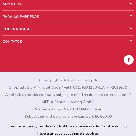
ABOUT US
O que é ShopFully
PARA AS EMPRESAS
Quem Somos
O que fazemos?
INTERNATIONAL
News & Media
Informações comerciais
Italy
CONTATOS
Trabalhe conosco
Mexico
Sinalização sobre pontos de venda
France
Sinalização sobre encartes
Australia
Encontrou algum problema no site ou no aplicativo?
New Zealand
© Copyright 2026 Shopfully S.p.A.
Shopfully S.p.A. - Fiscal Code / Vat IT03156531208 REA: MI-2029270
A sole shareholder company subject to the direction and coordination of
MEDIA Central Holding GmbH
Via Giosuè Borsi 9 - 20143 Milan (Italy)
Subscribed and paid-up share capital: € 50.000,00
Termos e condições de uso
Política de privacidade
Cookie Policy
Reveja as suas escolhas de cookies