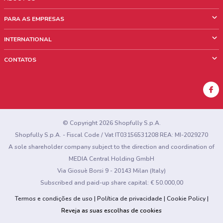
O que é ShopFully
PARA AS EMPRESAS
Quem Somos
O que fazemos?
INTERNATIONAL
News & Media
Informações comerciais
Italy
CONTATOS
Trabalhe conosco
Mexico
Sinalização sobre pontos de venda
France
Sinalização sobre encartes
Australia
Encontrou algum problema no site ou no aplicativo?
New Zealand
© Copyright 2026 Shopfully S.p.A.
Shopfully S.p.A. - Fiscal Code / Vat IT03156531208 REA: MI-2029270
A sole shareholder company subject to the direction and coordination of
MEDIA Central Holding GmbH
Via Giosuè Borsi 9 - 20143 Milan (Italy)
Subscribed and paid-up share capital: € 50.000,00
Termos e condições de uso
Política de privacidade
Cookie Policy
Reveja as suas escolhas de cookies