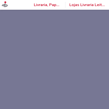
Livraria, Papelaria e Material Escolar
Lojas Livraria Leitura