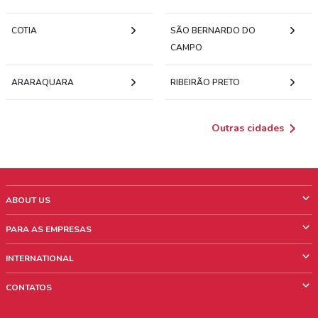
COTIA
SÃO BERNARDO DO
CAMPO
ARARAQUARA
RIBEIRÃO PRETO
Outras cidades
ABOUT US
O que é ShopFully
PARA AS EMPRESAS
Quem Somos
O que fazemos?
INTERNATIONAL
News & Media
Informações comerciais
Italy
CONTATOS
Trabalhe conosco
Mexico
Sinalização sobre pontos de venda