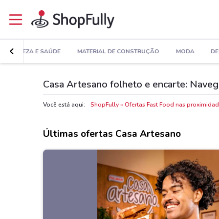
BELEZA E SAÚDE
MATERIAL DE CONSTRUÇÃO
MODA
DE
Casa Artesano folheto e encarte: Naveg
Você está aqui:
ShopFully
Ofertas Fast Food nas proximida
Últimas ofertas Casa Artesano