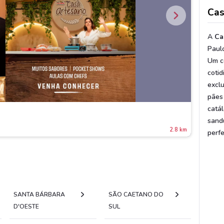
Cas
A
Ca
Paul
Um c
coti
excl
pães
catá
sand
2.8 km
perfe
SANTA BÁRBARA
SÃO CAETANO DO
D'OESTE
SUL