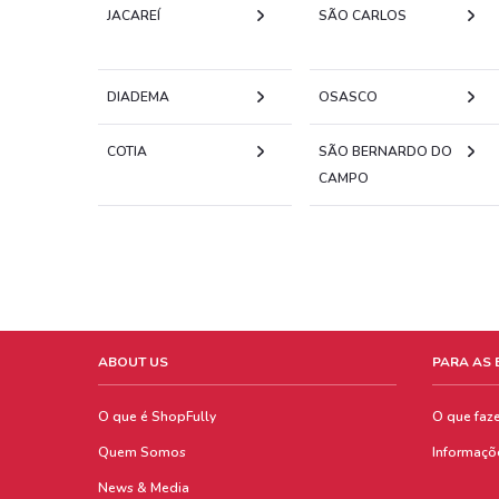
JACAREÍ
SÃO CARLOS
DIADEMA
OSASCO
COTIA
SÃO BERNARDO DO
CAMPO
ABOUT US
PARA AS
O que é ShopFully
O que faz
Quem Somos
Informaçõ
News & Media