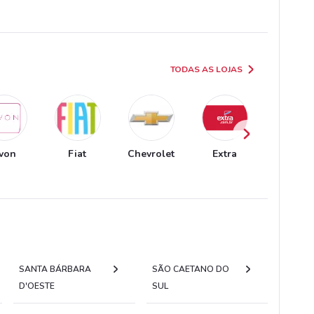
TODAS AS LOJAS
von
Fiat
Chevrolet
Extra
O Boticá
SANTA BÁRBARA
SÃO CAETANO DO
D'OESTE
SUL