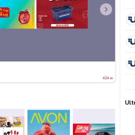
424 m
Ult