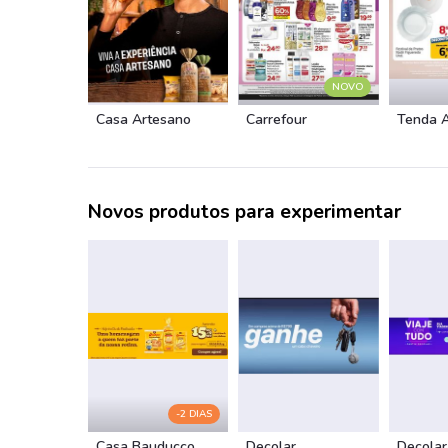
NOVO
Casa Artesano
Carrefour
Tenda 
Novos produtos para experimentar
-2 DIAS
Casa Bauducco
Decolar
Decolar