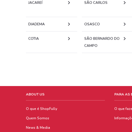
JACAREÍ
SÃO CARLOS
DIADEMA
OSASCO
COTIA
SÃO BERNARDO DO
CAMPO
ABOUT US
PARA AS
O que é ShopFully
O que faz
Quem Somos
Informaçõ
News & Media