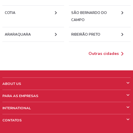
COTIA
SÃO BERNARDO DO
CAMPO
ARARAQUARA
RIBEIRÃO PRETO
Outras cidades
ABOUT US
O que é ShopFully
PARA AS EMPRESAS
Quem Somos
O que fazemos?
INTERNATIONAL
News & Media
Informações comerciais
Italy
CONTATOS
Trabalhe conosco
Mexico
Sinalização sobre pontos de venda