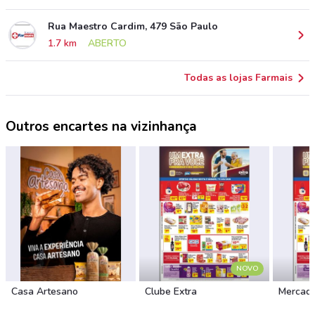
Rua Maestro Cardim, 479 São Paulo
1.7 km
ABERTO
Todas as lojas Farmais
Outros encartes na vizinhança
NOVO
Casa Artesano
Clube Extra
Mercado