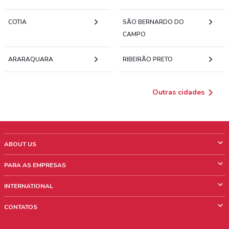
COTIA
SÃO BERNARDO DO
CAMPO
ARARAQUARA
RIBEIRÃO PRETO
Outras cidades
ABOUT US
O que é ShopFully
PARA AS EMPRESAS
Quem Somos
O que fazemos?
INTERNATIONAL
News & Media
Informações comerciais
Italy
CONTATOS
Trabalhe conosco
Mexico
Sinalização sobre pontos de venda