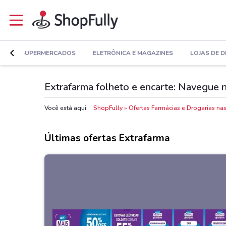
E
SUPERMERCADOS
ELETRÔNICA E MAGAZINES
LOJAS DE 
Extrafarma folheto e encarte: Navegue n
Você está aqui:
ShopFully
Ofertas Farmácias e Drogarias na
Últimas ofertas Extrafarma