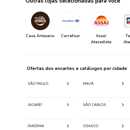
Outras lojas selecionadas para você
Casa Artesano
Carrefour
Assaí
T
Atacadista
At
Ofertas dos encartes e catálogos por cidade
SÃO PAULO
MAUÁ
JACAREÍ
SÃO CARLOS
DIADEMA
OSASCO