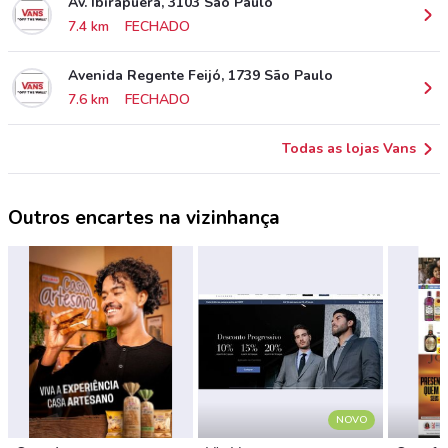
Av. Ibirapuera, 3103 São Paulo
7.4 km
FECHADO
Avenida Regente Feijó, 1739 São Paulo
7.6 km
FECHADO
Todas as lojas Vans
Outros encartes na vizinhança
NOVO