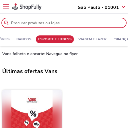
São Paulo - 01001
ÓVEIS
BANCOS
ESPORTE E FITNESS
VIAGEM E LAZER
CRIANÇ
Vans folheto e encarte: Navegue no flyer
Últimas ofertas Vans