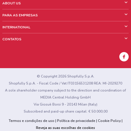
ABOUT US
O que é ShopFully
PARA AS EMPRESAS
Quem Somos
O que fazemos?
INTERNATIONAL
News & Media
Informações comerciais
Italy
CONTATOS
Trabalhe conosco
Mexico
Sinalização sobre pontos de venda
France
Sinalização sobre encartes
Australia
Encontrou algum problema no site ou no aplicativo?
New Zealand
© Copyright 2026 Shopfully S.p.A.
Shopfully S.p.A. - Fiscal Code / Vat IT03156531208 REA: MI-2029270
A sole shareholder company subject to the direction and coordination of
MEDIA Central Holding GmbH
Via Giosuè Borsi 9 - 20143 Milan (Italy)
Subscribed and paid-up share capital: € 50.000,00
Termos e condições de uso
Política de privacidade
Cookie Policy
Reveja as suas escolhas de cookies