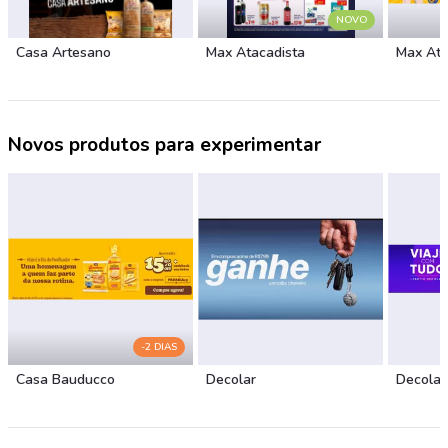
NOVO
Casa Artesano
Max Atacadista
Max Ata
Novos produtos para experimentar
-2 DIAS
Casa Bauducco
Decolar
Decolar