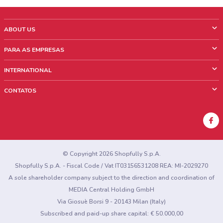
ABOUT US
O que é ShopFully
PARA AS EMPRESAS
Quem Somos
O que fazemos?
INTERNATIONAL
News & Media
Informações comerciais
Italy
CONTATOS
Trabalhe conosco
Mexico
Sinalização sobre pontos de venda
France
Sinalização sobre encartes
Australia
Encontrou algum problema no site ou no aplicativo?
New Zealand
© Copyright 2026 Shopfully S.p.A.
Shopfully S.p.A. - Fiscal Code / Vat IT03156531208 REA: MI-2029270
A sole shareholder company subject to the direction and coordination of
MEDIA Central Holding GmbH
Via Giosuè Borsi 9 - 20143 Milan (Italy)
Subscribed and paid-up share capital: € 50.000,00