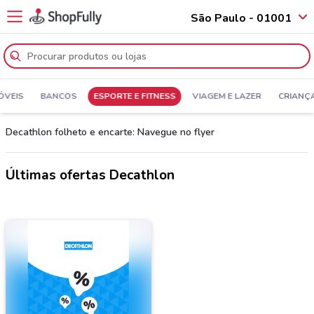
São Paulo - 01001
ÓVEIS
BANCOS
ESPORTE E FITNESS
VIAGEM E LAZER
CRIANÇ
Decathlon folheto e encarte: Navegue no flyer
Últimas ofertas Decathlon