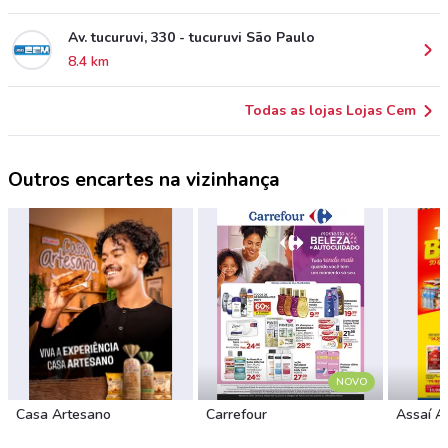
Av. tucuruvi, 330 - tucuruvi São Paulo
8.4 km
Todas as lojas Lojas Cem
Outros encartes na vizinhança
NOVO
Casa Artesano
Carrefour
Assaí A