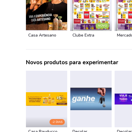
NOVO
Casa Artesano
Clube Extra
Mercado
Novos produtos para experimentar
-2 DIAS
Casa Bauducco
Decolar
Decolar