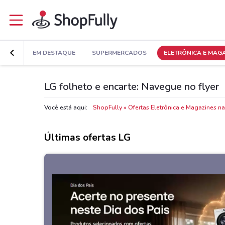
EM DESTAQUE
SUPERMERCADOS
ELETRÔNICA E MAG
LG folheto e encarte: Navegue no flyer
Você está aqui:
ShopFully
Ofertas Eletrônica e Magazines n
Últimas ofertas LG