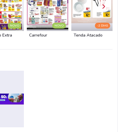
NOVO
NOVO
-2 DIAS
 Extra
Carrefour
Tenda Atacado
Avon