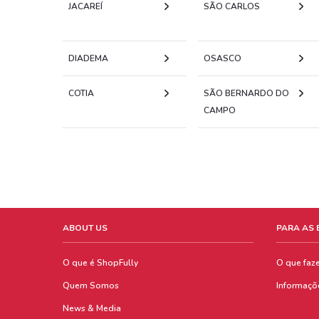
JACAREÍ
SÃO CARLOS
DIADEMA
OSASCO
COTIA
SÃO BERNARDO DO
CAMPO
ABOUT US
PARA AS
O que é ShopFully
O que faz
Quem Somos
Informaçõ
News & Media