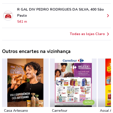
R GAL DIV PEDRO RODRIGUES DA SILVA, 400 São
Paulo
541 m
Todas as lojas Claro
Outros encartes na vizinhança
NOVO
Casa Artesano
Carrefour
Assaí A