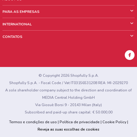
O que é ShopFully
PARA AS EMPRESAS
Quem Somos
O que fazemos?
INTERNATIONAL
News & Media
Informações comerciais
Italy
CONTATOS
Trabalhe conosco
Mexico
Sinalização sobre pontos de venda
France
Sinalização sobre encartes
Australia
Encontrou algum problema no site ou no aplicativo?
New Zealand
© Copyright 2026 Shopfully S.p.A.
Shopfully S.p.A. - Fiscal Code / Vat IT03156531208 REA: MI-2029270
A sole shareholder company subject to the direction and coordination of
MEDIA Central Holding GmbH
Via Giosuè Borsi 9 - 20143 Milan (Italy)
Subscribed and paid-up share capital: € 50.000,00
Termos e condições de uso
Política de privacidade
Cookie Policy
Reveja as suas escolhas de cookies