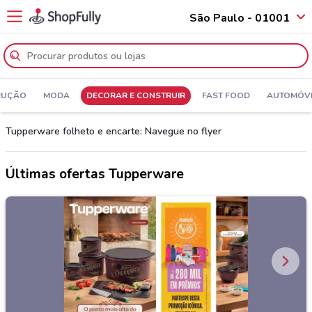
São Paulo - 01001
RUÇÃO
MODA
DECORAR E CONSTRUIR
FAST FOOD
AUTOMÓVE
Tupperware folheto e encarte: Navegue no flyer
Últimas ofertas Tupperware